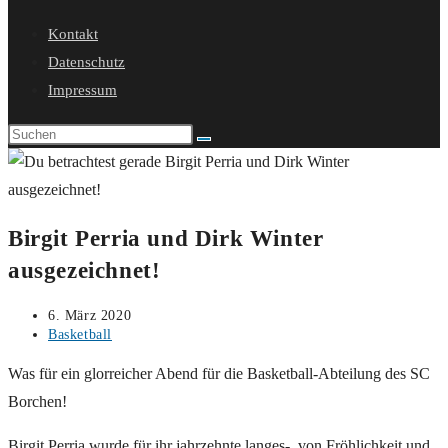
Suche
Kontakt
umschalten
Datenschutz
Impressum
Birgit Perria und Dirk Winter
ausgezeichnet!
Beitrag
6. März 2020
veröffentlicht:
Beitrags-
Basketball
Kategorie:
Was für ein glorreicher Abend für die Basketball-Abteilung des SC
Borchen!
Birgit Perria wurde für ihr jahrzehnte langes-, von Fröhlichkeit und