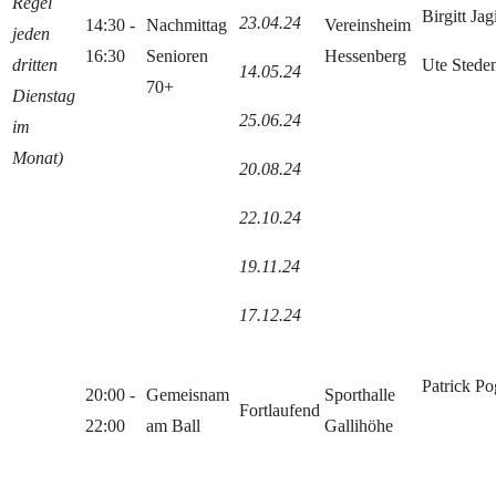
Regel
Birgitt Jag
23.04.24
14:30 -
Nachmittag
Vereinsheim
jeden
16:30
Senioren
Hessenberg
dritten
Ute Stede
14.05.24
70+
Dienstag
25.06.24
im
Monat)
20.08.24
22.10.24
19.11.24
17.12.24
Patrick P
20:00 -
Gemeisnam
Sporthalle
Fortlaufend
22:00
am Ball
Gallihöhe