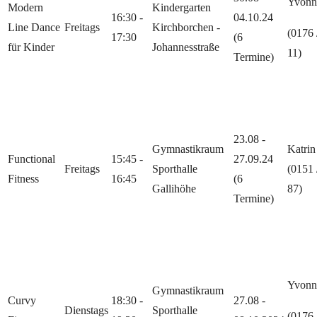
Yvonn
Modern
Kindergarten
16:30 -
04.10.24
Line Dance
Freitags
Kirchborchen -
(0176 
17:30
(6
für Kinder
Johannesstraße
11)
Termine)
23.08 -
Gymnastikraum
Katri
Functional
15:45 -
27.09.24
Freitags
Sporthalle
(0151 
Fitness
16:45
(6
Gallihöhe
87)
Termine)
Yvonn
Gymnastikraum
Curvy
18:30 -
27.08 -
Dienstags
Sporthalle
(0176 