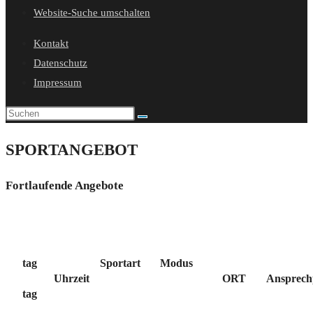
Website-Suche umschalten
Kontakt
Datenschutz
Impressum
SPORTANGEBOT
Fortlaufende Angebote
tag
Sportart
Modus
Uhrzeit
ORT
Ansprech
tag