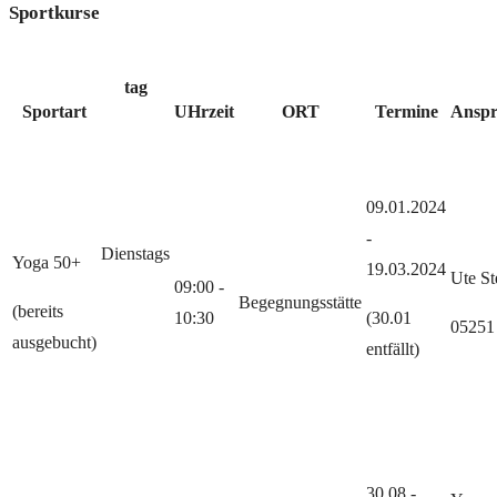
Sportkurse
tag
Sportart
UHrzeit
ORT
Termine
Anspr
09.01.2024
-
Dienstags
Yoga 50+
19.03.2024
Ute St
09:00 -
Begegnungsstätte
(bereits
10:30
(30.01
05251
ausgebucht)
entfällt)
30.08 -