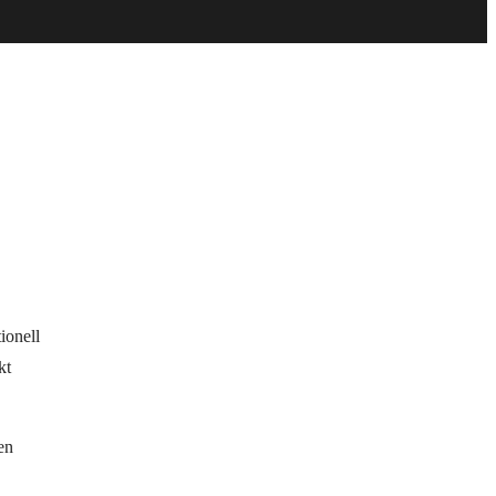
ionell
kt
en