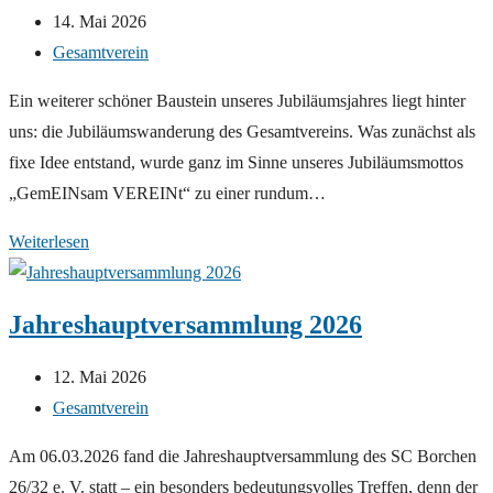
Beitrag
14. Mai 2026
veröffentlicht:
Beitrags-
Gesamtverein
Kategorie:
Ein weiterer schöner Baustein unseres Jubiläumsjahres liegt hinter
uns: die Jubiläumswanderung des Gesamtvereins. Was zunächst als
fixe Idee entstand, wurde ganz im Sinne unseres Jubiläumsmottos
„GemEINsam VEREINt“ zu einer rundum…
Gelungene
Weiterlesen
Jubiläumswanderung!
Jahreshauptversammlung 2026
Beitrag
12. Mai 2026
veröffentlicht:
Beitrags-
Gesamtverein
Kategorie:
Am 06.03.2026 fand die Jahreshauptversammlung des SC Borchen
26/32 e. V. statt – ein besonders bedeutungsvolles Treffen, denn der