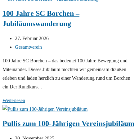
Borchen!
100 Jahre SC Borchen –
Jubiläumswanderung
Beitrag
27. Februar 2026
veröffentlicht:
Beitrags-
Gesamtverein
Kategorie:
100 Jahre SC Borchen – das bedeutet 100 Jahre Bewegung und
Miteinander. Dieses Jubiläum möchten wir gemeinsam draußen
erleben und laden herzlich zu einer Wanderung rund um Borchen
ein.Der Rundkurs…
100
Weiterlesen
Jahre
SC
Pullis zum 100-Jährigen Vereinsjubiläum
Borchen
–
Beitrag
30. November 2025