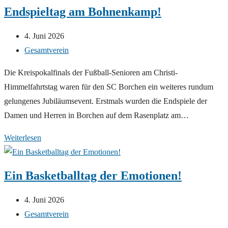
DURCH
Endspieltag am Bohnenkamp!
DEN
SOMMER
Beitrag
4. Juni 2026
startet
veröffentlicht:
Beitrags-
Gesamtverein
wieder!
Kategorie:
Die Kreispokalfinals der Fußball-Senioren am Christi-
Himmelfahrtstag waren für den SC Borchen ein weiteres rundum
gelungenes Jubiläumsevent. Erstmals wurden die Endspiele der
Damen und Herren in Borchen auf dem Rasenplatz am…
Endspieltag
Weiterlesen
am
Bohnenkamp!
Ein Basketballtag der Emotionen!
Beitrag
4. Juni 2026
veröffentlicht:
Beitrags-
Gesamtverein
Kategorie: