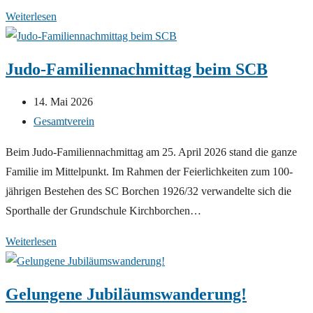
Traumstart
Weiterlesen
12.
Borchener
Judo-Familiennachmittag beim SCB
Schüler-
Lauf-
Beitrag
14. Mai 2026
Cup!
veröffentlicht:
Beitrags-
Gesamtverein
Kategorie:
Beim Judo-Familiennachmittag am 25. April 2026 stand die ganze
Familie im Mittelpunkt. Im Rahmen der Feierlichkeiten zum 100-
jährigen Bestehen des SC Borchen 1926/32 verwandelte sich die
Sporthalle der Grundschule Kirchborchen…
Judo-
Weiterlesen
Familiennachmittag
beim
Gelungene Jubiläumswanderung!
SCB