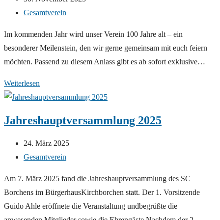
Jubiläumswanderung
veröffentlicht:
Beitrags-
Gesamtverein
Kategorie:
Im kommenden Jahr wird unser Verein 100 Jahre alt – ein
besonderer Meilenstein, den wir gerne gemeinsam mit euch feiern
möchten. Passend zu diesem Anlass gibt es ab sofort exklusive…
Pullis
Weiterlesen
zum
100-
Jahreshauptversammlung 2025
Jährigen
Vereinsjubiläum
Beitrag
24. März 2025
veröffentlicht:
Beitrags-
Gesamtverein
Kategorie:
Am 7. März 2025 fand die Jahreshauptversammlung des SC
Borchens im BürgerhausKirchborchen statt. Der 1. Vorsitzende
Guido Ahle eröffnete die Veranstaltung undbegrüßte die
anwesenden Mitglieder sowie die Ehrengäste.Nachdem der 2.…