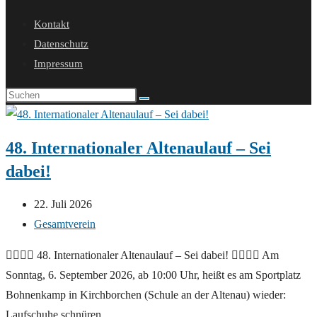
Suche
Kontakt
umschalten
Datenschutz
Impressum
48. Internationaler Altenaulauf – Sei
dabei!
Beitrag
22. Juli 2026
veröffentlicht:
Beitrags-
Gesamtverein
Kategorie:
🏃‍♀️🏃‍♂️ 48. Internationaler Altenaulauf – Sei dabei! 🏃‍♂️🏃‍♀️ Am
Sonntag, 6. September 2026, ab 10:00 Uhr, heißt es am Sportplatz
Bohnenkamp in Kirchborchen (Schule an der Altenau) wieder:
Laufschuhe schnüren…