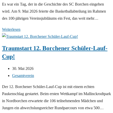
Es war ein Tag, der in die Geschichte des SC Borchen eingehen
wird. Am 9. Mai 2026 feierte die Basketballabteilung im Rahmen
des 100-jährigen Vereinsjubiläums ein Fest, das weit mehr…
Ein
Weiterlesen
Basketballtag
der
Traumstart 12. Borchener Schüler-Lauf-
Emotionen!
Cup!
Beitrag
30. Mai 2026
veröffentlicht:
Beitrags-
Gesamtverein
Kategorie:
Der 12. Borchener Schüler-Lauf-Cup ist mit einem echten
Paukenschlag gestartet. Beim ersten Wettkampf im Mallinckrodtpark
in Nordborchen erwartete die 106 teilnehmenden Mädchen und
Jungen ein abwechslungsreicher Rundparcours von etwa 500…