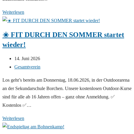
48.
Weiterlesen
Internationaler
Altenaulauf
☀️ FIT DURCH DEN SOMMER startet
–
wieder!
Sei
dabei!
Beitrag
14. Juni 2026
veröffentlicht:
Beitrags-
Gesamtverein
Kategorie:
Los geht’s bereits am Donnerstag, 18.06.2026, in der Outdoorarena
an der Sekundarschule Borchen. Unsere kostenlosen Outdoor-Kurse
sind für alle ab 16 Jahren offen – ganz ohne Anmeldung. ✅
Kostenlos ✅…
☀️
Weiterlesen
FIT