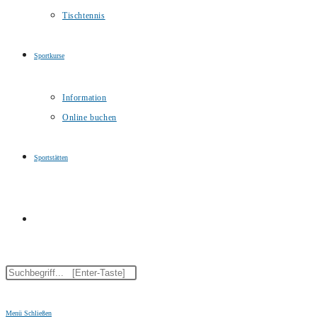
Tischtennis
Sportkurse
Information
Online buchen
Sportstätten
Website-
Diese
Suche
Website
durchsuchen
Menü
Schließen