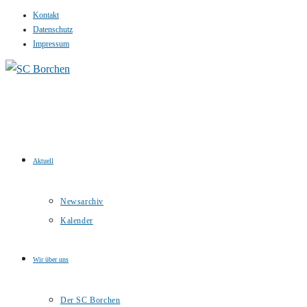
Kontakt
Zum
Datenschutz
Inhalt
Impressum
springen
Aktuell
Newsarchiv
Kalender
Wir über uns
Der SC Borchen