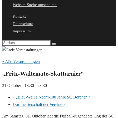
Website-Suche umschalten
Kontakt
Datenschutz
Impressum
« Alle Veranstaltungen
„Fritz-Waltemate-Skatturnier“
31.Oktober - 18:30
-
23:30
«
„Blau-Weiße Nacht-100 Jahre SC Borchen!“
Dorfmeisterschaft der Vereine
»
Am Samstag, 31. Oktober lädt die Fußball-Jugendabteilung des SC