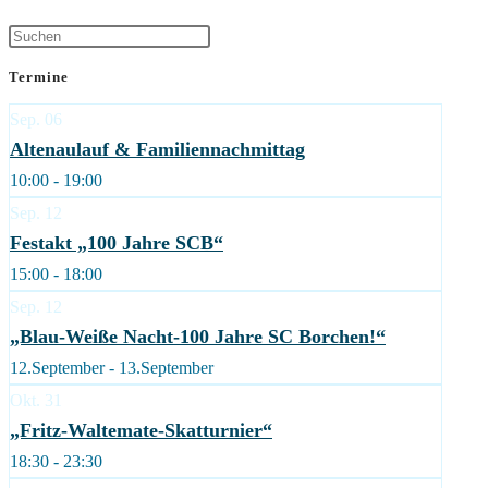
Termine
Sep.
06
Altenaulauf & Familiennachmittag
10:00 - 19:00
Sep.
12
Festakt „100 Jahre SCB“
15:00 - 18:00
Sep.
12
„Blau-Weiße Nacht-100 Jahre SC Borchen!“
12.September - 13.September
Okt.
31
„Fritz-Waltemate-Skatturnier“
18:30 - 23:30