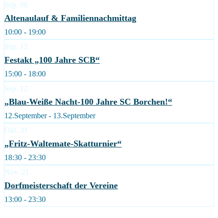
Sep.
06
Altenaulauf & Familiennachmittag
10:00 - 19:00
Sep.
12
Festakt „100 Jahre SCB“
15:00 - 18:00
Sep.
12
„Blau-Weiße Nacht-100 Jahre SC Borchen!“
12.September - 13.September
Okt.
31
„Fritz-Waltemate-Skatturnier“
18:30 - 23:30
Nov.
21
Dorfmeisterschaft der Vereine
13:00 - 23:30