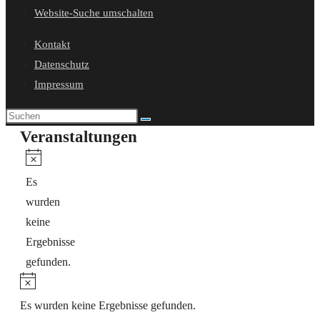
Website-Suche umschalten
Kontakt
Datenschutz
Impressum
Veranstaltungen
Hinweis
Es
wurden
keine
Ergebnisse
gefunden.
Hinweis
Es wurden keine Ergebnisse gefunden.